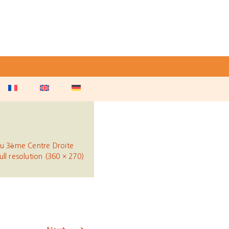
u 3ème Centre Droite
ull resolution (360 × 270)