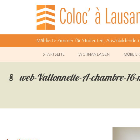
Möblierte Zimmer für Studenten, Auszubildende u
Skip
STARTSEITE
WOHNANLAGEN
MÖBLIER
to
content
web-Vallonnette-A-chambre-16