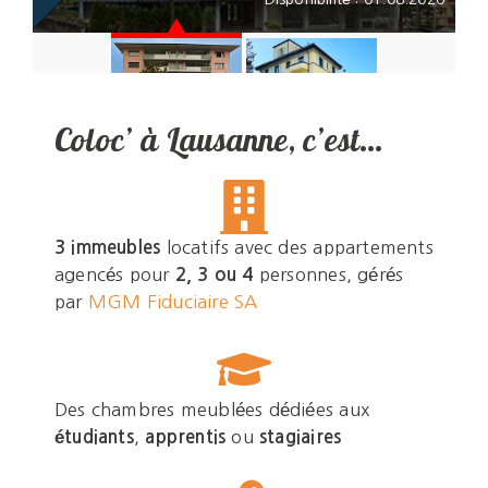
CHF 994.00 / mois
Voir l'annonce
VALLONNETTE
COLLONGES
Coloc’ à Lausanne, c’est…
24
23
Chambre
Chambre
2
Chambre meublée de 21 m
au 1er étage
meublée de
meublée de
Disponibilité : 01.08.2026
2
2
12 m
21 m
3 immeubles
locatifs avec des appartements
CHF 730.00 / mois
agencés pour
2, 3 ou 4
personnes, gérés
Voir l'annonce
par
MGM Fiduciaire SA
2
Chambre meublée de 12 m
au 3ème étage
Des chambres meublées dédiées aux
Disponibilité : 01.08.2026
étudiants
,
apprentis
ou
stagiaires