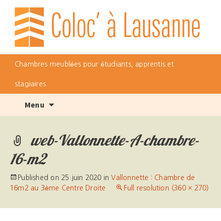
Chambres meublées pour étudiants, apprentis et
stagiaires
Skip
Menu
to
content
web-Vallonnette-A-chambre-
16-m2
Published on
25 juin 2020
in
Vallonnette : Chambre de
16m2 au 3ème Centre Droite
Full resolution (360 × 270)