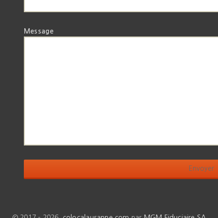
Message
© 2017 - 2026
colocalausanne.com
par
MGM Fiduciaire SA