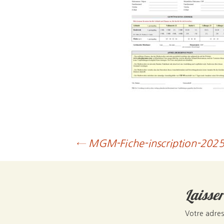
Post
←
MGM-Fiche-inscription-202
navigation
Laisse
Votre adres