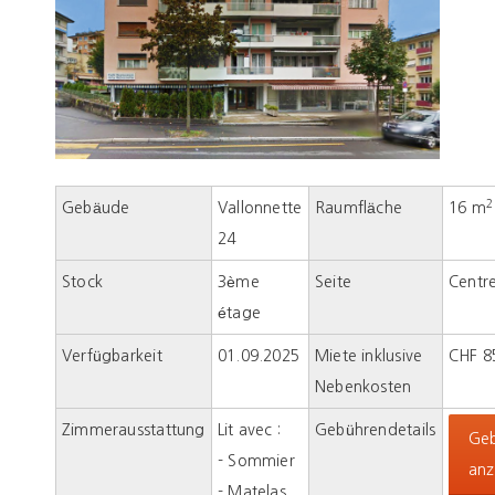
2
Gebäude
Vallonnette
Raumfläche
16 m
24
Stock
3ème
Seite
Centr
étage
Verfügbarkeit
01.09.2025
Miete inklusive
CHF 8
Nebenkosten
Zimmerausstattung
Lit avec :
Gebührendetails
Ge
- Sommier
anz
- Matelas