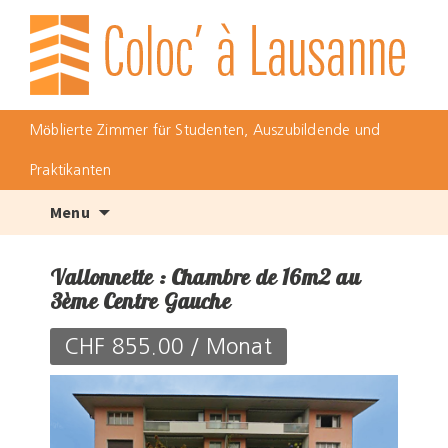
Möblierte Zimmer für Studenten, Auszubildende und
Praktikanten
Skip
Menu
to
content
Vallonnette : Chambre de 16m2 au
3ème Centre Gauche
CHF 855.00 / Monat