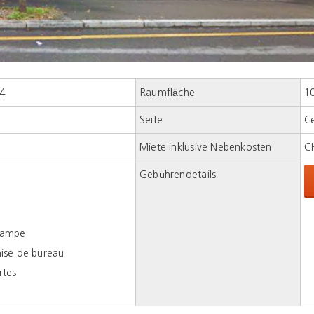
24
Raumfläche
1
Seite
C
Miete inklusive Nebenkosten
C
Gebührendetails
lampe
aise de bureau
rtes