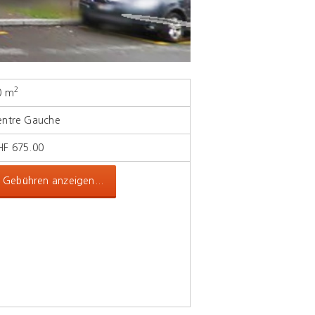
2
0 m
entre Gauche
HF 675.00
Gebühren anzeigen...