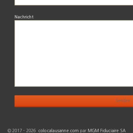
Nachricht
© 2017 - 2026
colocalausanne.com
par
MGM Fiduciaire SA