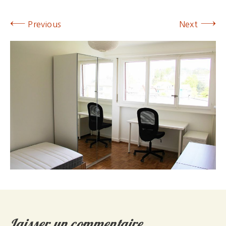
←
→
Previous
Next
Laisser un commentaire