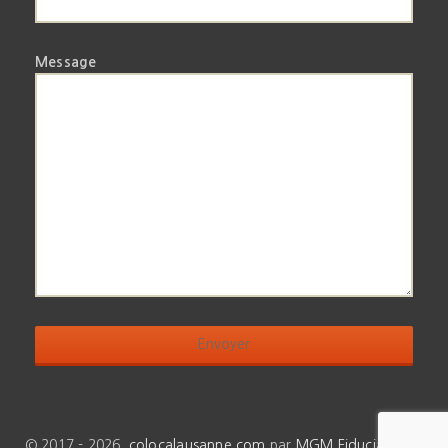
Message
© 2017 - 2026
colocalausanne.com
par
MGM Fiduciaire SA