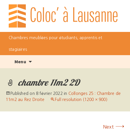
Chambres meublées pour étudiants, apprentis et
stagiaires
Skip
Menu
to
content
chambre 11m2 2D
Published on
8 février 2022
in
Collonges 25 : Chambre de
11m2 au Rez Droite
Full resolution (1200 × 900)
→
Next